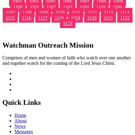
1093
1094
1095
1096
1097
1098
1099
1100
1101
1102
1103
1104
1105
1106
1107
1108
1109
1110
1111
1112
1113
1114
1115
1116
1117
1118
1119
1120
1121
1122
1123
Watchman Outreach Mission
Comprises of men and women of faith who watch over one another
and together watch for the coming of the Lord Jesus Christ.
Quick Links
Home
About
News
Messages