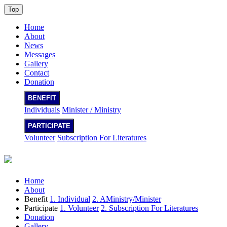
Top
Home
About
News
Messages
Gallery
Contact
Donation
BENEFIT
Individuals
Minister / Ministry
PARTICIPATE
Volunteer
Subscription For Literatures
Home
About
Benefit
1. Individual
2. AMinistry/Minister
Participate
1. Volunteer
2. Subscription For Literatures
Donation
Gallery