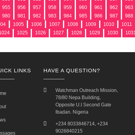
955
956
957
958
959
960
961
962
963
980
981
982
983
984
985
986
987
988
004
1005
1006
1007
1008
1009
1010
1011
1024
1025
1026
1027
1028
1029
1030
103
UICK LINKS
HAVE A QUESTION?
Watchman Outreach Mission,
me
78/80 Nepa Building,
Opposite U.I Second Gate
out
Ibadan. Nigeria
ws
+234 8033846714, +234
9026840215
ssages