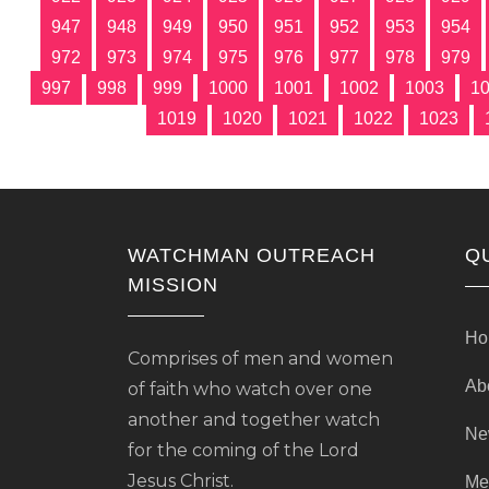
947
948
949
950
951
952
953
954
972
973
974
975
976
977
978
979
997
998
999
1000
1001
1002
1003
1
1019
1020
1021
1022
1023
WATCHMAN OUTREACH
Q
MISSION
Ho
Comprises of men and women
Ab
of faith who watch over one
another and together watch
Ne
for the coming of the Lord
Jesus Christ.
Me