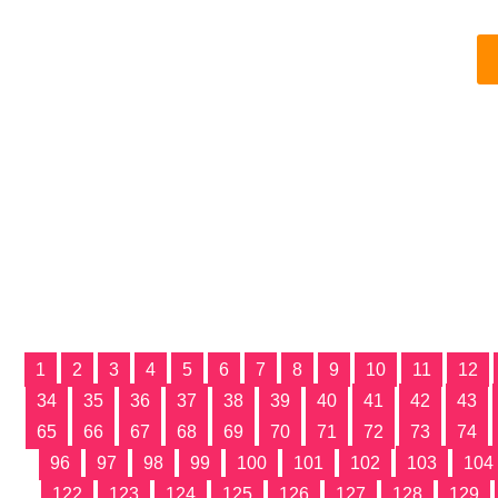
1
2
3
4
5
6
7
8
9
10
11
12
34
35
36
37
38
39
40
41
42
43
65
66
67
68
69
70
71
72
73
74
96
97
98
99
100
101
102
103
104
122
123
124
125
126
127
128
129