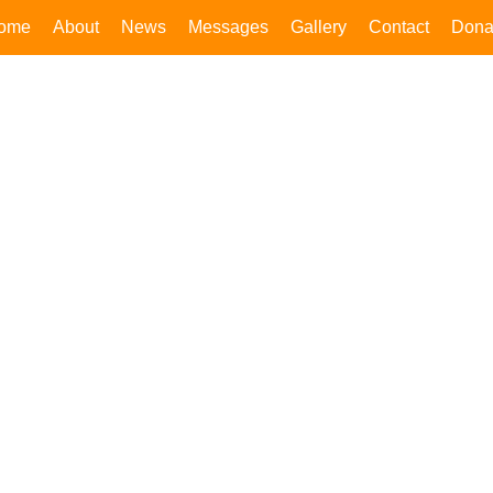
ome
About
News
Messages
Gallery
Contact
Dona