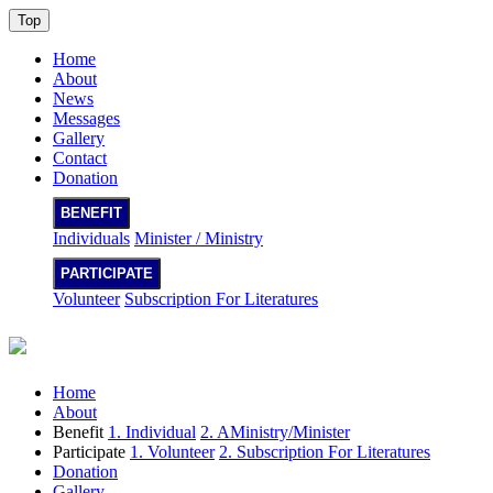
Top
Home
About
News
Messages
Gallery
Contact
Donation
BENEFIT
Individuals
Minister / Ministry
PARTICIPATE
Volunteer
Subscription For Literatures
Home
About
Benefit
1. Individual
2. AMinistry/Minister
Participate
1. Volunteer
2. Subscription For Literatures
Donation
Gallery