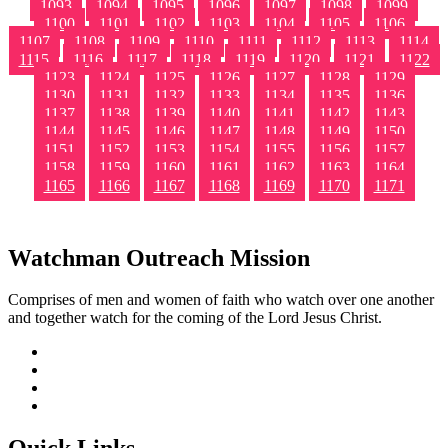
1093
1094
1095
1096
1097
1098
1099
1100
1101
1102
1103
1104
1105
1106
1107
1108
1109
1110
1111
1112
1113
1114
1115
1116
1117
1118
1119
1120
1121
1122
1123
1124
1125
1126
1127
1128
1129
1130
1131
1132
1133
1134
1135
1136
1137
1138
1139
1140
1141
1142
1143
1144
1145
1146
1147
1148
1149
1150
1151
1152
1153
1154
1155
1156
1157
1158
1159
1160
1161
1162
1163
1164
1165
1166
1167
1168
1169
1170
1171
Watchman Outreach Mission
Comprises of men and women of faith who watch over one another
and together watch for the coming of the Lord Jesus Christ.