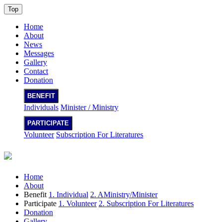
Top
Home
About
News
Messages
Gallery
Contact
Donation
BENEFIT
Individuals
Minister / Ministry
PARTICIPATE
Volunteer
Subscription For Literatures
Home
About
Benefit
1. Individual
2. AMinistry/Minister
Participate
1. Volunteer
2. Subscription For Literatures
Donation
Gallery