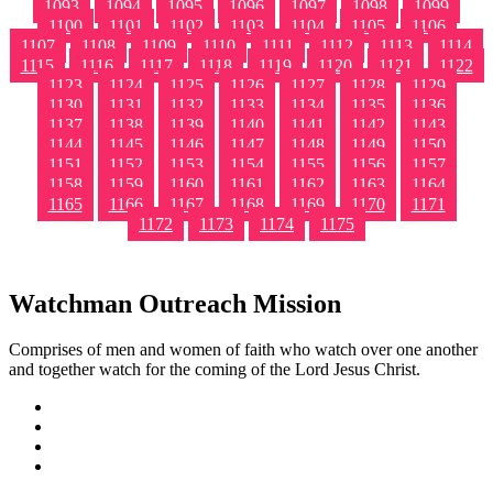
1093
1094
1095
1096
1097
1098
1099
1100
1101
1102
1103
1104
1105
1106
1107
1108
1109
1110
1111
1112
1113
1114
1115
1116
1117
1118
1119
1120
1121
1122
1123
1124
1125
1126
1127
1128
1129
1130
1131
1132
1133
1134
1135
1136
1137
1138
1139
1140
1141
1142
1143
1144
1145
1146
1147
1148
1149
1150
1151
1152
1153
1154
1155
1156
1157
1158
1159
1160
1161
1162
1163
1164
1165
1166
1167
1168
1169
1170
1171
1172
1173
1174
1175
Watchman Outreach Mission
Comprises of men and women of faith who watch over one another
and together watch for the coming of the Lord Jesus Christ.