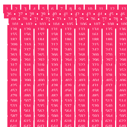
1
2
3
4
5
6
7
8
9
10
11
12
13
36
37
38
39
40
41
42
43
44
45
46
69
70
71
72
73
74
75
76
77
78
7
101
102
103
104
105
106
107
108
10
128
129
130
131
132
133
134
135
136
155
156
157
158
159
160
161
162
163
182
183
184
185
186
187
188
189
190
209
210
211
212
213
214
215
216
217
236
237
238
239
240
241
242
243
244
263
264
265
266
267
268
269
270
271
290
291
292
293
294
295
296
297
298
317
318
319
320
321
322
323
324
325
344
345
346
347
348
349
350
351
352
371
372
373
374
375
376
377
378
379
398
399
400
401
402
403
404
405
406
425
426
427
428
429
430
431
432
433
452
453
454
455
456
457
458
459
460
479
480
481
482
483
484
485
486
487
506
507
508
509
510
511
512
513
514
533
534
535
536
537
538
539
540
541
560
561
562
563
564
565
566
567
568
587
588
589
590
591
592
593
594
595
614
615
616
617
618
619
620
621
622
641
642
643
644
645
646
647
648
649