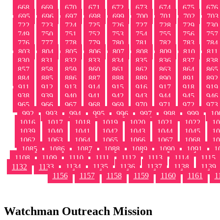
668
669
670
671
672
673
674
675
676
695
696
697
698
699
700
701
702
703
722
723
724
725
726
727
728
729
730
749
750
751
752
753
754
755
756
757
776
777
778
779
780
781
782
783
784
803
804
805
806
807
808
809
810
811
830
831
832
833
834
835
836
837
838
857
858
859
860
861
862
863
864
865
884
885
886
887
888
889
890
891
892
911
912
913
914
915
916
917
918
919
938
939
940
941
942
943
944
945
946
965
966
967
968
969
970
971
972
973
992
993
994
995
996
997
998
999
10
1016
1017
1018
1019
1020
1021
1022
10
1039
1040
1041
1042
1043
1044
1045
10
1062
1063
1064
1065
1066
1067
1068
10
1085
1086
1087
1088
1089
1090
1091
1
1108
1109
1110
1111
1112
1113
1114
1115
1132
1133
1134
1135
1136
1137
1138
1139
1156
1157
1158
1159
1160
1161
1
Watchman Outreach Mission