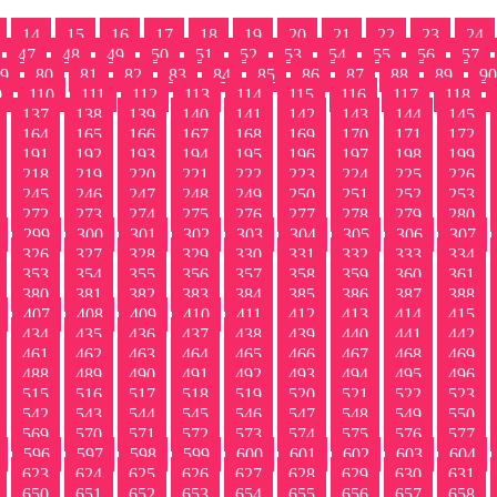
14
15
16
17
18
19
20
21
22
23
24
47
48
49
50
51
52
53
54
55
56
57
9
80
81
82
83
84
85
86
87
88
89
90
9
110
111
112
113
114
115
116
117
118
137
138
139
140
141
142
143
144
145
164
165
166
167
168
169
170
171
172
191
192
193
194
195
196
197
198
199
218
219
220
221
222
223
224
225
226
245
246
247
248
249
250
251
252
253
272
273
274
275
276
277
278
279
280
299
300
301
302
303
304
305
306
307
326
327
328
329
330
331
332
333
334
353
354
355
356
357
358
359
360
361
380
381
382
383
384
385
386
387
388
407
408
409
410
411
412
413
414
415
434
435
436
437
438
439
440
441
442
461
462
463
464
465
466
467
468
469
488
489
490
491
492
493
494
495
496
515
516
517
518
519
520
521
522
523
542
543
544
545
546
547
548
549
550
569
570
571
572
573
574
575
576
577
596
597
598
599
600
601
602
603
604
623
624
625
626
627
628
629
630
631
650
651
652
653
654
655
656
657
658