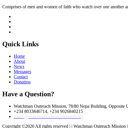
Comprises of men and women of faith who watch over one another and
Quick Links
Home
About
News
Messages
Contact
Donation
Have a Question?
Watchman Outreach Mission, 78/80 Nepa Building, Opposite U
+234 8033846714, +234 9026840215
mails @watchmanoutreachmission.org
Copyright ©
2026 All rights reserved | | Watchman Outreach Mission