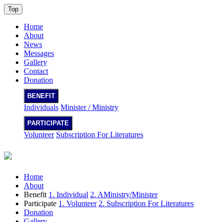
Top
Home
About
News
Messages
Gallery
Contact
Donation
BENEFIT
Individuals
Minister / Ministry
PARTICIPATE
Volunteer
Subscription For Literatures
Home
About
Benefit
1. Individual
2. AMinistry/Minister
Participate
1. Volunteer
2. Subscription For Literatures
Donation
Gallery