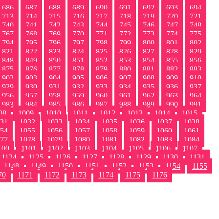
686
687
688
689
690
691
692
693
694
713
714
715
716
717
718
719
720
721
740
741
742
743
744
745
746
747
748
767
768
769
770
771
772
773
774
775
794
795
796
797
798
799
800
801
802
821
822
823
824
825
826
827
828
829
848
849
850
851
852
853
854
855
856
875
876
877
878
879
880
881
882
883
902
903
904
905
906
907
908
909
910
929
930
931
932
933
934
935
936
937
956
957
958
959
960
961
962
963
964
983
984
985
986
987
988
989
990
991
08
1009
1010
1011
1012
1013
1014
1015
31
1032
1033
1034
1035
1036
1037
1038
54
1055
1056
1057
1058
1059
1060
1061
77
1078
1079
1080
1081
1082
1083
1084
100
1101
1102
1103
1104
1105
1106
1107
1124
1125
1126
1127
1128
1129
1130
1131
1148
1149
1150
1151
1152
1153
1154
1155
70
1171
1172
1173
1174
1175
1176