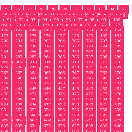
25
26
27
28
29
30
31
32
33
34
35
58
59
60
61
62
63
64
65
66
67
68
91
92
93
94
95
96
97
98
99
100
119
120
121
122
123
124
125
126
127
146
147
148
149
150
151
152
153
154
173
174
175
176
177
178
179
180
181
200
201
202
203
204
205
206
207
208
227
228
229
230
231
232
233
234
235
254
255
256
257
258
259
260
261
262
281
282
283
284
285
286
287
288
289
308
309
310
311
312
313
314
315
316
335
336
337
338
339
340
341
342
343
362
363
364
365
366
367
368
369
370
389
390
391
392
393
394
395
396
397
416
417
418
419
420
421
422
423
424
443
444
445
446
447
448
449
450
451
470
471
472
473
474
475
476
477
478
497
498
499
500
501
502
503
504
505
524
525
526
527
528
529
530
531
532
551
552
553
554
555
556
557
558
559
578
579
580
581
582
583
584
585
586
605
606
607
608
609
610
611
612
613
632
633
634
635
636
637
638
639
640
659
660
661
662
663
664
665
666
667