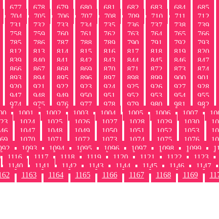
677
678
679
680
681
682
683
684
685
704
705
706
707
708
709
710
711
712
731
732
733
734
735
736
737
738
739
758
759
760
761
762
763
764
765
766
785
786
787
788
789
790
791
792
793
812
813
814
815
816
817
818
819
820
839
840
841
842
843
844
845
846
847
866
867
868
869
870
871
872
873
874
893
894
895
896
897
898
899
900
901
920
921
922
923
924
925
926
927
928
947
948
949
950
951
952
953
954
955
974
975
976
977
978
979
980
981
982
00
1001
1002
1003
1004
1005
1006
1007
10
23
1024
1025
1026
1027
1028
1029
1030
10
46
1047
1048
1049
1050
1051
1052
1053
10
69
1070
1071
1072
1073
1074
1075
1076
10
092
1093
1094
1095
1096
1097
1098
1099
1
1116
1117
1118
1119
1120
1121
1122
1123
1140
1141
1142
1143
1144
1145
1146
1147
162
1163
1164
1165
1166
1167
1168
1169
11