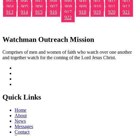
895
896
897
898
899
900
901
902
903
904
905
906
907
908
909
910
911
912
913
914
915
916
917
918
919
920
921
922
Watchman Outreach Mission
Comprises of men and women of faith who watch over one another
and together watch for the coming of the Lord Jesus Christ.
Quick Links
Home
About
News
Messages
Contact