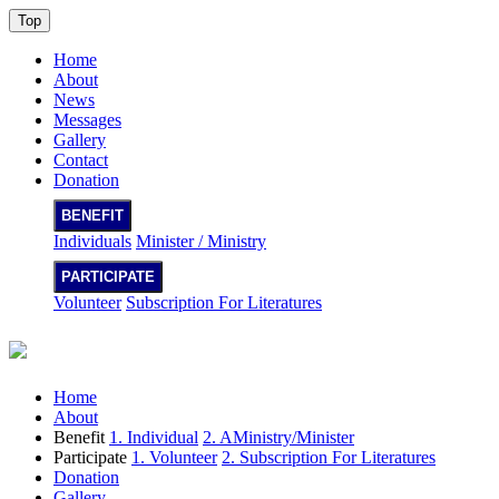
Top
Home
About
News
Messages
Gallery
Contact
Donation
BENEFIT
Individuals
Minister / Ministry
PARTICIPATE
Volunteer
Subscription For Literatures
Home
About
Benefit
1. Individual
2. AMinistry/Minister
Participate
1. Volunteer
2. Subscription For Literatures
Donation
Gallery