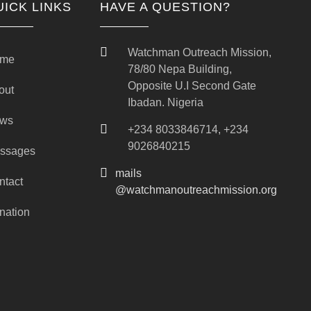
UICK LINKS
HAVE A QUESTION?
Watchman Outreach Mission,
me
78/80 Nepa Building,
Opposite U.I Second Gate
out
Ibadan. Nigeria
ws
+234 8033846714, +234
9026840215
ssages
mails
ntact
@watchmanoutreachmission.org
nation