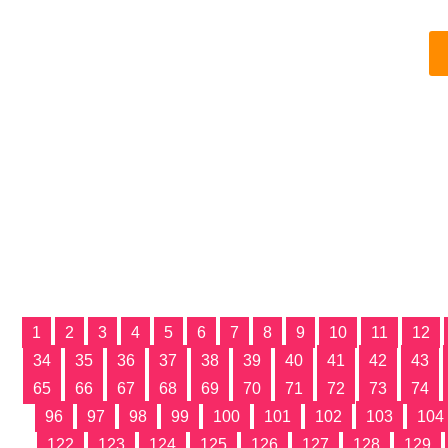
1
2
3
4
5
6
7
8
9
10
11
12
34
35
36
37
38
39
40
41
42
43
65
66
67
68
69
70
71
72
73
74
96
97
98
99
100
101
102
103
104
122
123
124
125
126
127
128
129