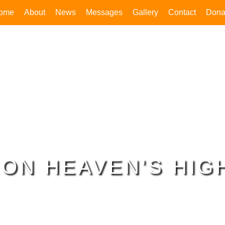
ome
About
News
Messages
Gallery
Contact
Dona
 ON HEAVEN'S HI