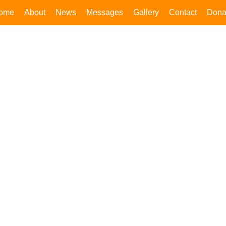
ome
About
News
Messages
Gallery
Contact
Dona