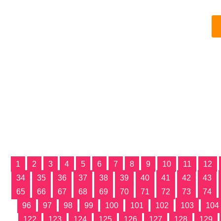
1
2
3
4
5
6
7
8
9
10
11
12
34
35
36
37
38
39
40
41
42
43
65
66
67
68
69
70
71
72
73
74
96
97
98
99
100
101
102
103
104
122
123
124
125
126
127
128
129