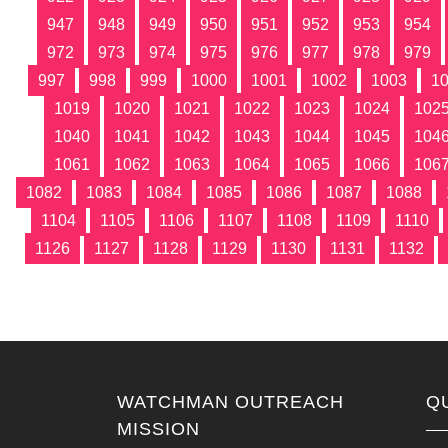
947
948
949
950
951
952
953
954
972
973
974
975
976
977
978
979
997
998
999
1000
1001
1002
1003
1
1019
1020
1021
1022
1023
1024
102
1040
1041
1042
1043
1044
1045
104
1061
1062
1063
1064
1065
1066
106
1082
1083
1084
1085
1086
1087
1088
1104
1105
1106
1107
1108
1109
1110
1126
1127
1128
1129
1130
1131
1132
WATCHMAN OUTREACH
Q
MISSION