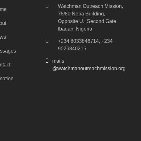
Watchman Outreach Mission,
me
78/80 Nepa Building,
Opposite U.I Second Gate
out
Ibadan. Nigeria
ws
+234 8033846714, +234
9026840215
ssages
mails
ntact
@watchmanoutreachmission.org
nation