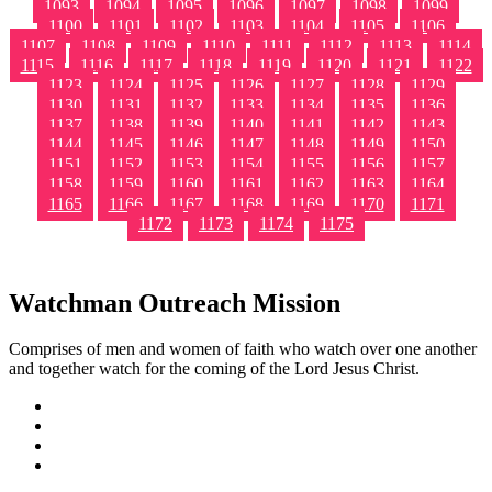
1093
1094
1095
1096
1097
1098
1099
1100
1101
1102
1103
1104
1105
1106
1107
1108
1109
1110
1111
1112
1113
1114
1115
1116
1117
1118
1119
1120
1121
1122
1123
1124
1125
1126
1127
1128
1129
1130
1131
1132
1133
1134
1135
1136
1137
1138
1139
1140
1141
1142
1143
1144
1145
1146
1147
1148
1149
1150
1151
1152
1153
1154
1155
1156
1157
1158
1159
1160
1161
1162
1163
1164
1165
1166
1167
1168
1169
1170
1171
1172
1173
1174
1175
Watchman Outreach Mission
Comprises of men and women of faith who watch over one another
and together watch for the coming of the Lord Jesus Christ.