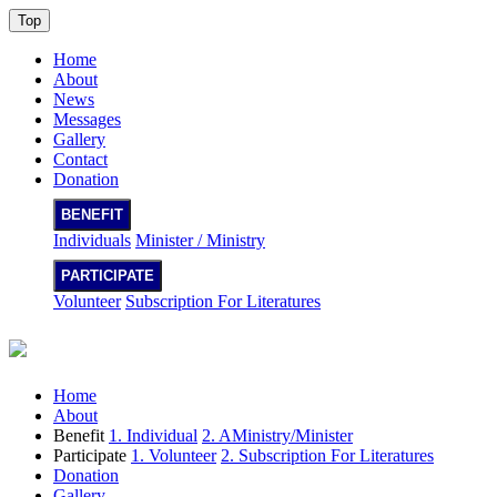
Top
Home
About
News
Messages
Gallery
Contact
Donation
BENEFIT
Individuals
Minister / Ministry
PARTICIPATE
Volunteer
Subscription For Literatures
Home
About
Benefit
1. Individual
2. AMinistry/Minister
Participate
1. Volunteer
2. Subscription For Literatures
Donation
Gallery