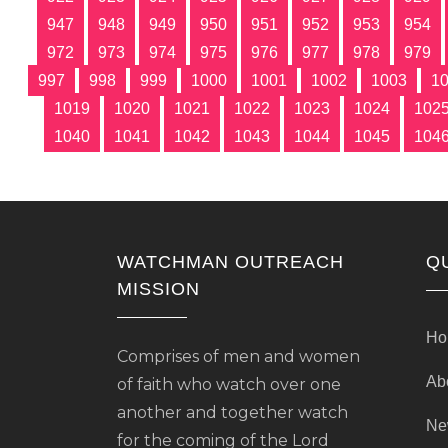
947
948
949
950
951
952
953
954
972
973
974
975
976
977
978
979
997
998
999
1000
1001
1002
1003
1
1019
1020
1021
1022
1023
1024
102
1040
1041
1042
1043
1044
1045
104
WATCHMAN OUTREACH
Q
MISSION
Ho
Comprises of men and women
Ab
of faith who watch over one
another and together watch
Ne
for the coming of the Lord