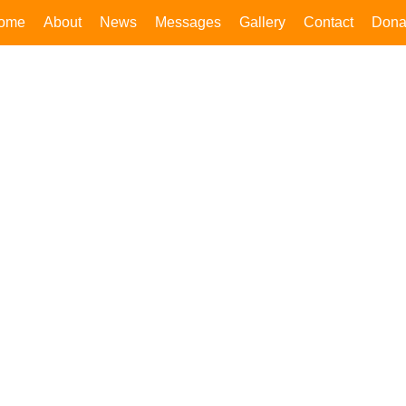
ome
About
News
Messages
Gallery
Contact
Dona