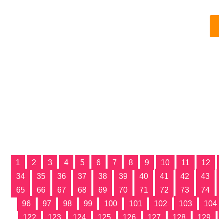
1
2
3
4
5
6
7
8
9
10
11
12
34
35
36
37
38
39
40
41
42
43
65
66
67
68
69
70
71
72
73
74
96
97
98
99
100
101
102
103
104
122
123
124
125
126
127
128
129