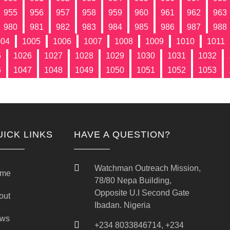
955
956
957
958
959
960
961
962
963
980
981
982
983
984
985
986
987
988
004
1005
1006
1007
1008
1009
1010
1011
5
1026
1027
1028
1029
1030
1031
1032
6
1047
1048
1049
1050
1051
1052
1053
UICK LINKS
HAVE A QUESTION?
Watchman Outreach Mission,
me
78/80 Nepa Building,
Opposite U.I Second Gate
out
Ibadan. Nigeria
ws
+234 8033846714, +234