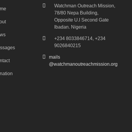
Watchman Outreach Mission,
me
78/80 Nepa Building,
Opposite U.I Second Gate
out
Ibadan. Nigeria
ws
+234 8033846714, +234
9026840215
ssages
mails
ntact
@watchmanoutreachmission.org
nation