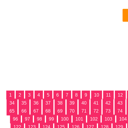
1
2
3
4
5
6
7
8
9
10
11
12
34
35
36
37
38
39
40
41
42
43
65
66
67
68
69
70
71
72
73
74
96
97
98
99
100
101
102
103
104
122
123
124
125
126
127
128
129