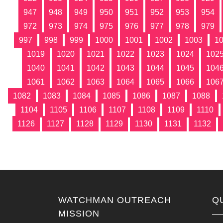
947
948
949
950
951
952
953
954
972
973
974
975
976
977
978
979
997
998
999
1000
1001
1002
1003
1
1019
1020
1021
1022
1023
1024
102
1040
1041
1042
1043
1044
1045
104
1061
1062
1063
1064
1065
1066
106
1082
1083
1084
1085
1086
1087
1088
1104
1105
1106
1107
1108
1109
1110
1126
1127
1128
1129
1130
1131
1132
WATCHMAN OUTREACH
Q
MISSION