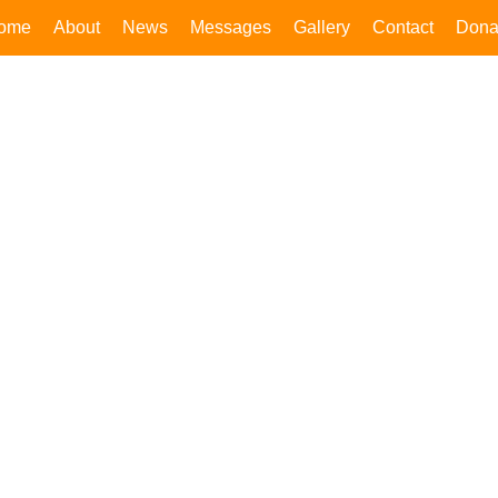
ome
About
News
Messages
Gallery
Contact
Dona