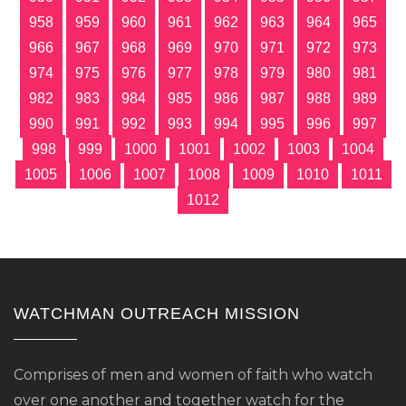
958
959
960
961
962
963
964
965
966
967
968
969
970
971
972
973
974
975
976
977
978
979
980
981
982
983
984
985
986
987
988
989
990
991
992
993
994
995
996
997
998
999
1000
1001
1002
1003
1004
1005
1006
1007
1008
1009
1010
1011
1012
WATCHMAN OUTREACH MISSION
Comprises of men and women of faith who watch
over one another and together watch for the