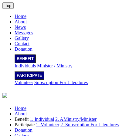
Top
Home
About
News
Messages
Gallery
Contact
Donation
BENEFIT
Individuals
Minister / Ministry
PARTICIPATE
Volunteer
Subscription For Literatures
Home
About
Benefit
1. Individual
2. AMinistry/Minister
Participate
1. Volunteer
2. Subscription For Literatures
Donation
Gallery