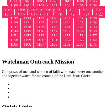
1093
1094
1095
1096
1097
1098
1099
1100
1101
1102
1103
1104
1105
1106
1107
1108
1109
1110
1111
1112
1113
1114
1115
1116
1117
1118
1119
1120
1121
1122
1123
1124
1125
1126
1127
1128
1129
1130
1131
1132
1133
1134
1135
1136
1137
1138
1139
1140
1141
1142
1143
1144
1145
1146
1147
1148
1149
1150
1151
1152
1153
1154
1155
1156
1157
1158
1159
1160
1161
1162
1163
1164
1165
1166
1167
1168
1169
1170
1171
Watchman Outreach Mission
Comprises of men and women of faith who watch over one another
and together watch for the coming of the Lord Jesus Christ.