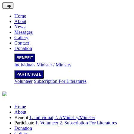
Top
Home
About
News
Messages
Gallery
Contact
Donation
BENEFIT
Individuals
Minister / Ministry
PARTICIPATE
Volunteer
Subscription For Literatures
Home
About
Benefit
1. Individual
2. AMinistry/Minister
Participate
1. Volunteer
2. Subscription For Literatures
Donation
Gallery