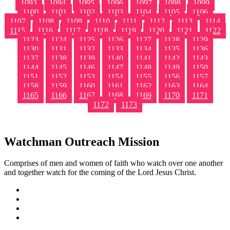
1093
1094
1095
1096
1097
1098
1099
1100
1101
1102
1103
1104
1105
1106
1107
1108
1109
1110
1111
1112
1113
1114
1115
1116
1117
1118
1119
1120
1121
1122
1123
1124
1125
1126
1127
1128
1129
1130
1131
1132
1133
1134
1135
1136
1137
1138
1139
1140
1141
1142
1143
1144
1145
1146
1147
1148
1149
1150
1151
1152
1153
1154
1155
1156
1157
1158
1159
1160
1161
1162
1163
1164
1165
1166
1167
1168
1169
1170
1171
1172
1173
Watchman Outreach Mission
Comprises of men and women of faith who watch over one another
and together watch for the coming of the Lord Jesus Christ.