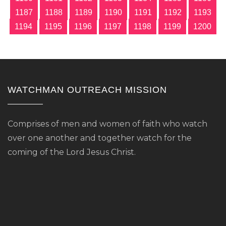
1187
1188
1189
1190
1191
1192
1193
1194
1195
1196
1197
1198
1199
1200
WATCHMAN OUTREACH MISSION
Comprises of men and women of faith who watch
over one another and together watch for the
coming of the Lord Jesus Christ.